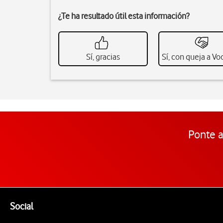
¿Te ha resultado útil esta información?
Sí, gracias
Sí, con queja a V
Ponte a
Pie de página de Vodafone
Enlaces a las redes sociales de Vodafone
Social