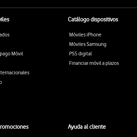
iles
Catálogo dispositivos
tados
Móviles iPhone
Móviles Samsung
epago Móvil
PS5 digital
Financiar móvil a plazos
nternacionales
o
promociones
Ayuda al cliente