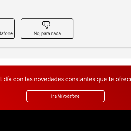
odafone
No, para nada
l día con las novedades constantes que te ofrec
Ir a Mi Vodafone