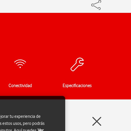
Conectividad
Especificaciones
jorar tu experiencia de
s estos usos, pero podrás
 minutos. Aquí puedes
Ver