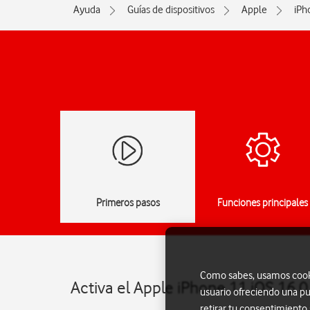
Ayuda
Guías de dispositivos
Apple
iPh
Primeros pasos
Funciones principales
Como sabes, usamos cookie
Activa el Apple iPhone 11 iOS 16.0
usuario ofreciendo una pu
retirar tu consentimiento