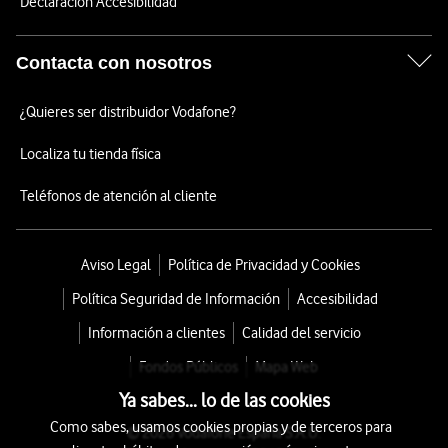
Declaración Accesibilidad
Contacta con nosotros
¿Quieres ser distribuidor Vodafone?
Localiza tu tienda física
Teléfonos de atención al cliente
Aviso Legal
Política de Privacidad y Cookies
Política Seguridad de Información
Accesibilidad
Información a clientes
Calidad del servicio
Fondos Públicos
Mapa Web
Ya sabes... lo de las cookies
Como sabes, usamos cookies propias y de terceros para
© 2026 Vodafone España S.A.U.