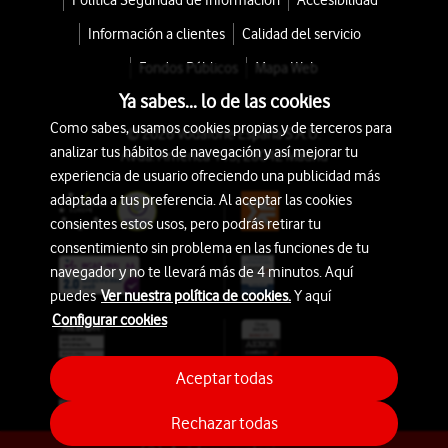
Política Seguridad de Información
Accesibilidad
Información a clientes
Calidad del servicio
Fondos Públicos
Mapa Web
Ya sabes... lo de las cookies
Como sabes, usamos cookies propias y de terceros para
© 2026 Vodafone España S.A.U.
analizar tus hábitos de navegación y así mejorar tu
Avda. América 115, 28042 Madrid
experiencia de usuario ofreciendo una publicidad más
adaptada a tus preferencia. Al aceptar las cookies
consientes estos usos, pero podrás retirar tu
consentimiento sin problema en las funciones de tu
navegador y no te llevará más de 4 minutos. Aquí
puedes
Ver nuestra política de cookies.
Y aquí
Configurar cookies
Aceptar todas
Rechazar todas