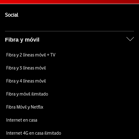
Pie de página de Vodafone
Enlaces a las redes sociales de Vodafone
Social
Fibra y móvil
Fibra y 2 líneas móvil + TV
Fibra y 3 líneas móvil
Fibra y 4 líneas móvil
Fibra y móvil ilimitado
Fibra Móvil y Netflix
Internet en casa
Internet 4G en casa ilimitado