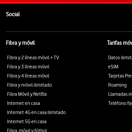
Pie de página de Vodafone
Enlaces a las redes sociales de Vodafone
Social
Fibra y móvil
Tarifas móv
Fibra y 2 líneas móvil + TV
Datos ilimi
Fibra y 3 líneas móvil
eSIM
Fibra y 4 líneas móvil
Tarjetas Pr
Fibra y móvil ilimitado
Roaming
Fibra Móvil y Netflix
Llamadas i
Internet en casa
Teléfono fij
Internet 4G en casa ilimitado
Internet 5G en casa
Fibra, móvil y fútbol