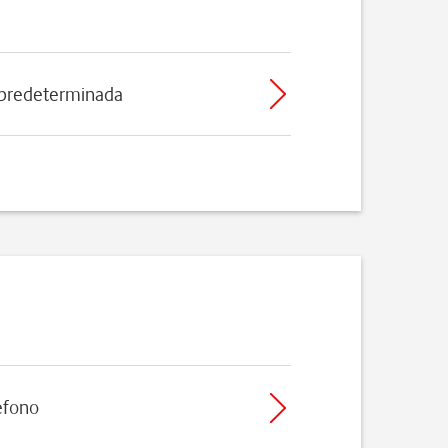
 predeterminada
léfono