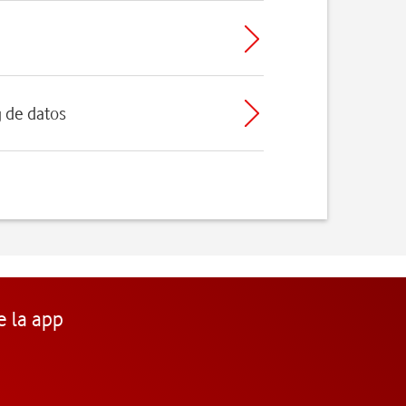
g de datos
e la app