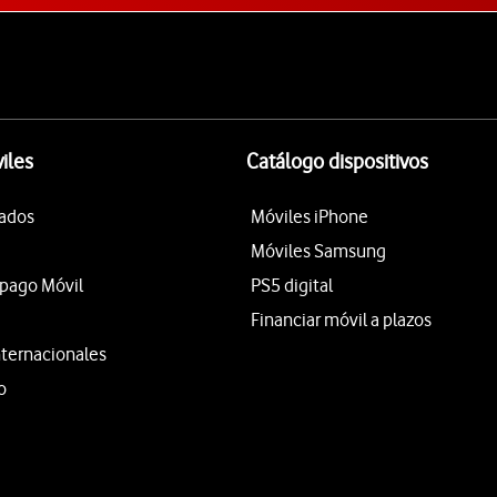
iles
Catálogo dispositivos
tados
Móviles iPhone
Móviles Samsung
epago Móvil
PS5 digital
Financiar móvil a plazos
nternacionales
o