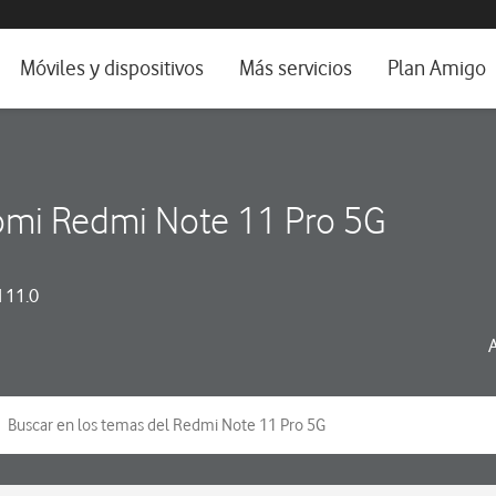
da e idioma
Móviles y dispositivos
Más servicios
Plan Amigo
fone TV
Móviles
Alianza Vodafone e Iberdrola
il 5G
Imagen y Sonido
Servicios avanzados
omi Redmi Note 11 Pro 5G
tura
Ver todos
dencias
 11.0