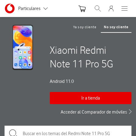
Menu nave
Ir a la pagina principal de vodafone.es
Menu navegación Segmento
Particulares
Abrir buscador. Abre
Abre e
Autónomos
Ya soy cliente
No soy cliente
Pymes
Xiaomi Redmi
Grandes empresas
y AA.PP.
Note 11 Pro 5G
Android 11.0
Ir a tienda
Acceder al Comparador de móviles