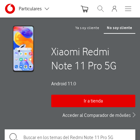
Menu nave
Ir a la pagina principal de vodafone.es
Menu navegación Segmento
Particulares
Abrir buscador. Abre
Abre e
Autónomos
Ya soy cliente
No soy cliente
Pymes
Xiaomi Redmi
Grandes empresas y AA.PP.
Note 11 Pro 5G
Android 11.0
Ir a tienda
Acceder al Comparador de móviles