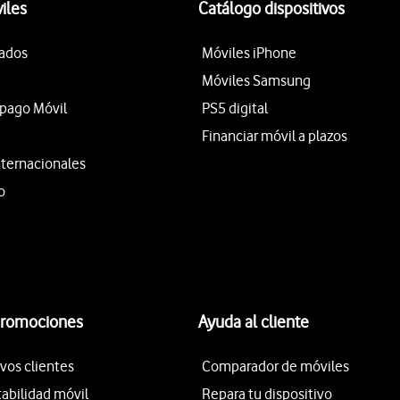
iles
Catálogo dispositivos
tados
Móviles iPhone
Móviles Samsung
epago Móvil
PS5 digital
Financiar móvil a plazos
nternacionales
o
promociones
Ayuda al cliente
vos clientes
Comparador de móviles
tabilidad móvil
Repara tu dispositivo