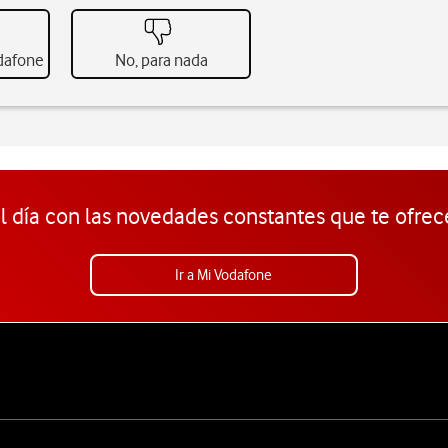
odafone
No, para nada
l día con las novedades constantes que te ofrec
Ir a Mi Vodafone