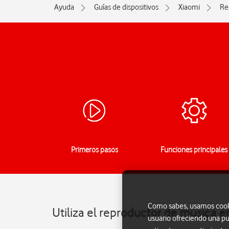
Ayuda
Guías de dispositivos
Xiaomi
Re
Primeros pasos
Funciones principales
Como sabes, usamos cookie
Utiliza el reproductor de música 
usuario ofreciendo una pu