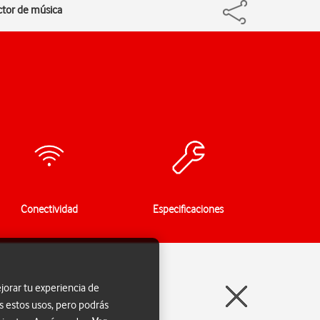
uctor de música
Conectividad
Especificaciones
jorar tu experiencia de
s estos usos, pero podrás