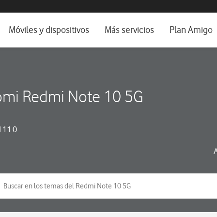
da e idioma
Móviles y dispositivos
Más servicios
Plan Amigo
fone TV
Móviles
Alianza Vodafone e Iberdrola
il 5G
Imagen y Sonido
Servicios avanzados
omi Redmi Note 10 5G
tura
Ver todos
dencias
 11.0