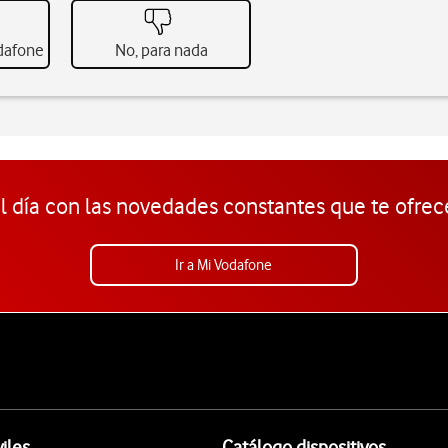
odafone
No, para nada
l día con las novedades constantes que te ofrec
Ir a Mi Vodafone
iles
Catálogo dispositivos