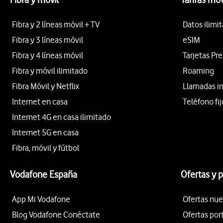
Fibra y 2 líneas móvil + TV
Datos ilimi
Fibra y 3 líneas móvil
eSIM
Fibra y 4 líneas móvil
Tarjetas Pr
Fibra y móvil ilimitado
Roaming
Fibra Móvil y Netflix
Llamadas i
Internet en casa
Teléfono fij
Internet 4G en casa ilimitado
Internet 5G en casa
Fibra, móvil y fútbol
Vodafone España
Ofertas y 
App Mi Vodafone
Ofertas nue
Blog Vodafone Conéctate
Ofertas por