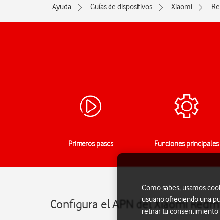
Ayuda
Guías de dispositivos
Xiaomi
Re
Primeros pasos
Funciones principales
Como sabes, usamos cookie
usuario ofreciendo una pu
Configura el APN del Xiaomi Redmi
retirar tu consentimiento