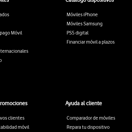
tados
Móviles iPhone
Móviles Samsung
epago Móvil
PS5 digital
Financiar móvil a plazos
nternacionales
o
promociones
Ayuda al cliente
vos clientes
Comparador de móviles
tabilidad móvil
Repara tu dispositivo