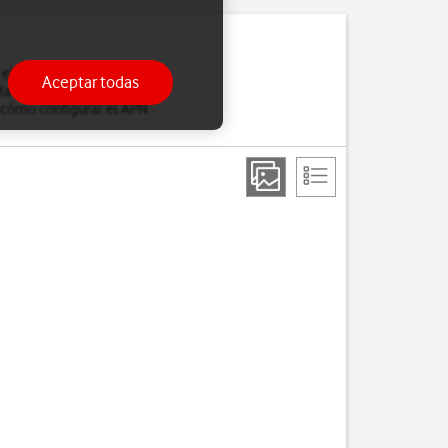
 el navegador, recibes
Aceptar todas
tarjeta SIM. Si una vez
 cómo configurar el APN