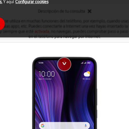
s.
Y aquí
Configurar cookies
Descripción de tu consulta
et se utiliza en muchas funciones del teléfono, por ejemplo, cuando usas
stalas apps, etc. Puedes conectarte a Internet una vez hayas insertado la 
, y siempre que esté
activada
, no navegas, puedes comprobar paso a paso
en el teléfono para navegar por Internet.