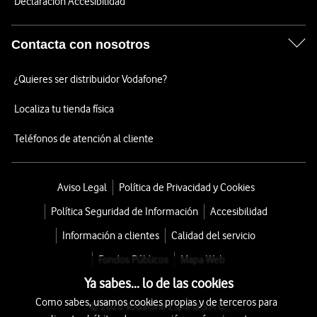
Declaración Accesibilidad
Contacta con nosotros
¿Quieres ser distribuidor Vodafone?
Localiza tu tienda física
Teléfonos de atención al cliente
Aviso Legal
Política de Privacidad y Cookies
Política Seguridad de Información
Accesibilidad
Información a clientes
Calidad del servicio
Fondos Públicos
Mapa Web
Ya sabes... lo de las cookies
Como sabes, usamos cookies propias y de terceros para
© 2026 Vodafone España S.A.U.