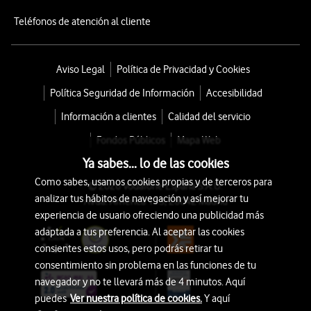
Teléfonos de atención al cliente
Aviso Legal
Política de Privacidad y Cookies
Política Seguridad de Información
Accesibilidad
Información a clientes
Calidad del servicio
Fondos Públicos
Mapa Web
Ya sabes... lo de las cookies
Como sabes, usamos cookies propias y de terceros para
© 2026 Vodafone España S.A.U.
analizar tus hábitos de navegación y así mejorar tu
Avda. América 115, 28042 Madrid
experiencia de usuario ofreciendo una publicidad más
adaptada a tus preferencia. Al aceptar las cookies
consientes estos usos, pero podrás retirar tu
consentimiento sin problema en las funciones de tu
navegador y no te llevará más de 4 minutos. Aquí
puedes
Ver nuestra política de cookies.
Y aquí