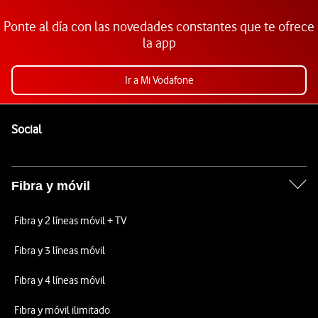
Ponte al día con las novedades constantes que te ofrece
la app
Ir a Mi Vodafone
Pie de página de Vodafone
Enlaces a las redes sociales de Vodafone
Social
Fibra y móvil
Fibra y 2 líneas móvil + TV
Fibra y 3 líneas móvil
Fibra y 4 líneas móvil
Fibra y móvil ilimitado