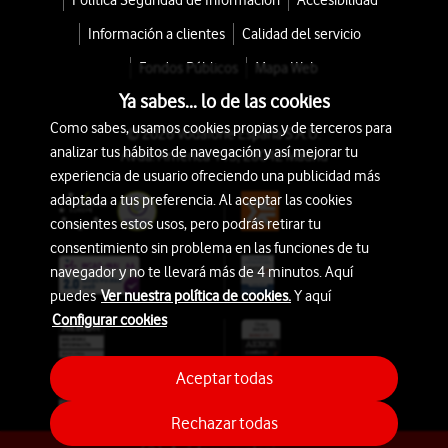
Política Seguridad de Información
Accesibilidad
Información a clientes
Calidad del servicio
Fondos Públicos
Mapa Web
Ya sabes... lo de las cookies
Como sabes, usamos cookies propias y de terceros para
© 2026 Vodafone España S.A.U.
analizar tus hábitos de navegación y así mejorar tu
Avda. América 115, 28042 Madrid
experiencia de usuario ofreciendo una publicidad más
adaptada a tus preferencia. Al aceptar las cookies
consientes estos usos, pero podrás retirar tu
consentimiento sin problema en las funciones de tu
navegador y no te llevará más de 4 minutos. Aquí
puedes
Ver nuestra política de cookies.
Y aquí
Configurar cookies
Aceptar todas
Rechazar todas