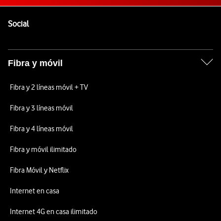
Pie de página de Vodafone
Enlaces a las redes sociales de Vodafone
Social
Fibra y móvil
Fibra y 2 líneas móvil + TV
Fibra y 3 líneas móvil
Fibra y 4 líneas móvil
Fibra y móvil ilimitado
Fibra Móvil y Netflix
Internet en casa
Internet 4G en casa ilimitado