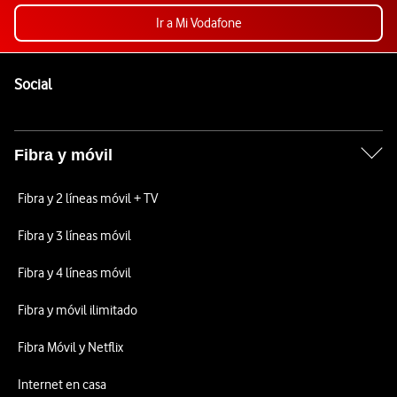
Ir a Mi Vodafone
Pie de página de Vodafone
Enlaces a las redes sociales de Vodafone
Social
Fibra y móvil
Fibra y 2 líneas móvil + TV
Fibra y 3 líneas móvil
Fibra y 4 líneas móvil
Fibra y móvil ilimitado
Fibra Móvil y Netflix
Internet en casa