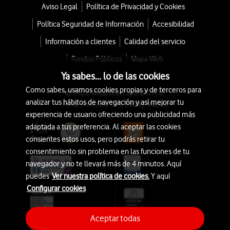
Aviso Legal
Política de Privacidad y Cookies
Política Seguridad de Información
Accesibilidad
Información a clientes
Calidad del servicio
Fondos Públicos
Mapa Web
Ya sabes... lo de las cookies
Como sabes, usamos cookies propias y de terceros para
© 2026 Vodafone España S.A.U.
analizar tus hábitos de navegación y así mejorar tu
Avda. América 115, 28042 Madrid
experiencia de usuario ofreciendo una publicidad más
adaptada a tus preferencia. Al aceptar las cookies
consientes estos usos, pero podrás retirar tu
consentimiento sin problema en las funciones de tu
navegador y no te llevará más de 4 minutos. Aquí
puedes
Ver nuestra política de cookies.
Y aquí
Configurar cookies
Aceptar todas