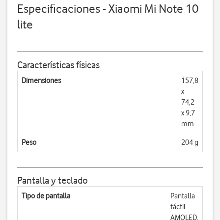
Especificaciones - Xiaomi Mi Note 10
lite
Características físicas
Dimensiones
157,8
x
74,2
x 9,7
mm
Peso
204 g
Pantalla y teclado
Tipo de pantalla
Pantalla
táctil
AMOLED,