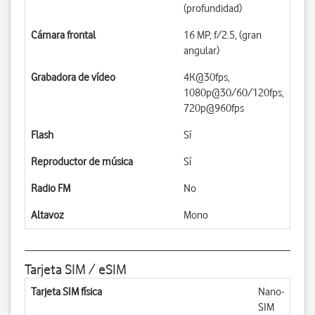
(profundidad)
Cámara frontal
16 MP, f/2.5, (gran
angular)
Grabadora de vídeo
4K@30fps,
1080p@30/60/120fps,
720p@960fps
Flash
Sí
Reproductor de música
Sí
Radio FM
No
Altavoz
Mono
Tarjeta SIM / eSIM
Tarjeta SIM física
Nano-
SIM