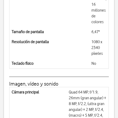
16
millones
de
colores
Tamaño de pantalla
6,47"
Resolución de pantalla
1080 x
2340
píxeles
Teclado físico
No
Imagen, vídeo y sonido
Cámara principal
Quad 64 MP, f/1.9,
26mm (gran angular) +
8 MP, f/2.2, (ultra gran
angular) + 2 MP, f/2.4,
(macro) + 5 MP, f/2.4,