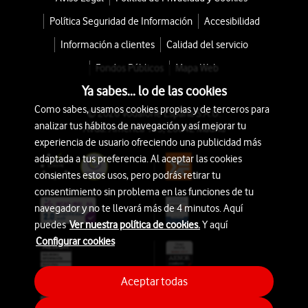
Política Seguridad de Información
Accesibilidad
Información a clientes
Calidad del servicio
Fondos Públicos
Mapa Web
Ya sabes... lo de las cookies
Como sabes, usamos cookies propias y de terceros para
© 2026 Vodafone España S.A.U.
analizar tus hábitos de navegación y así mejorar tu
Avda. América 115, 28042 Madrid
experiencia de usuario ofreciendo una publicidad más
adaptada a tus preferencia. Al aceptar las cookies
consientes estos usos, pero podrás retirar tu
consentimiento sin problema en las funciones de tu
navegador y no te llevará más de 4 minutos. Aquí
puedes
Ver nuestra política de cookies.
Y aquí
Configurar cookies
Aceptar todas