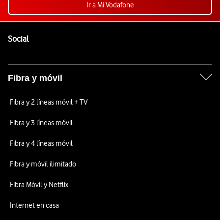
Ir a Mi Vodafone
Pie de página de Vodafone
Enlaces a las redes sociales de Vodafone
Social
Fibra y móvil
Fibra y 2 líneas móvil + TV
Fibra y 3 líneas móvil
Fibra y 4 líneas móvil
Fibra y móvil ilimitado
Fibra Móvil y Netflix
Internet en casa