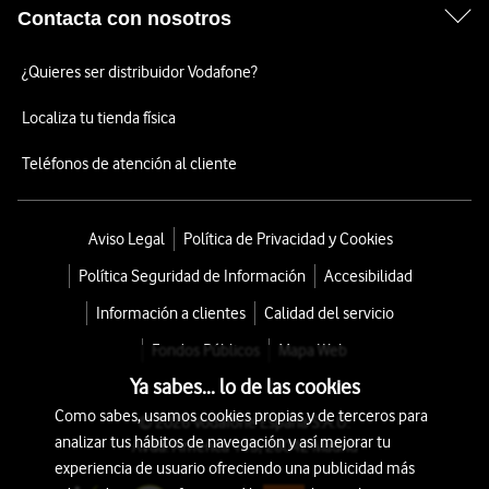
Contacta con nosotros
¿Quieres ser distribuidor Vodafone?
Localiza tu tienda física
Teléfonos de atención al cliente
Aviso Legal
Política de Privacidad y Cookies
Política Seguridad de Información
Accesibilidad
Información a clientes
Calidad del servicio
Fondos Públicos
Mapa Web
Ya sabes... lo de las cookies
Como sabes, usamos cookies propias y de terceros para
© 2026 Vodafone España S.A.U.
analizar tus hábitos de navegación y así mejorar tu
Avda. América 115, 28042 Madrid
experiencia de usuario ofreciendo una publicidad más