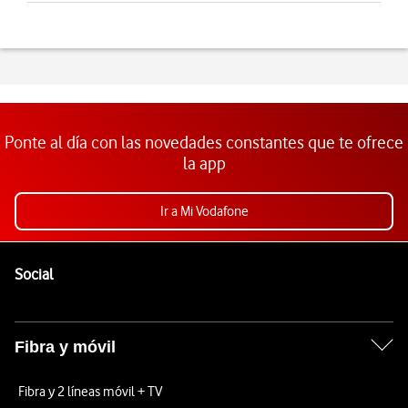
Ponte al día con las novedades constantes que te ofrece
la app
Ir a Mi Vodafone
Pie de página de Vodafone
Enlaces a las redes sociales de Vodafone
Social
Fibra y móvil
Fibra y 2 líneas móvil + TV