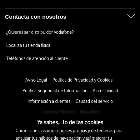
Contacta con nosotros
¿Quieres ser distribuidor Vodafone?
Localiza tu tienda física
Teléfonos de atención al cliente
Aviso Legal
Política de Privacidad y Cookies
Política Seguridad de Información
Accesibilidad
Información a clientes
Calidad del servicio
Fondos Públicos
Mapa Web
Ya sabes... lo de las cookies
Como sabes, usamos cookies propias y de terceros para
© 2026 Vodafone España S.A.U.
analizar tus hábitos de navegación y así mejorar tu
Avda. América 115, 28042 Madrid