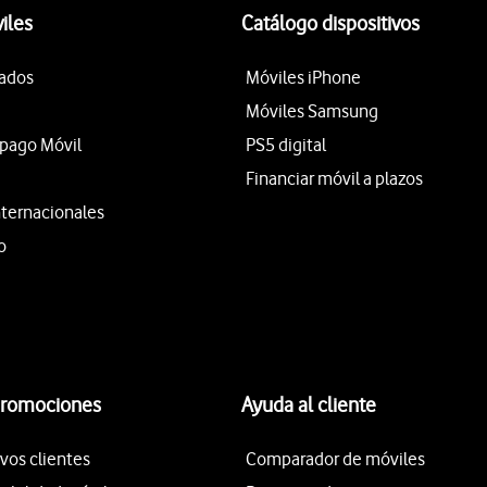
iles
Catálogo dispositivos
tados
Móviles iPhone
Móviles Samsung
epago Móvil
PS5 digital
Financiar móvil a plazos
nternacionales
o
promociones
Ayuda al cliente
vos clientes
Comparador de móviles