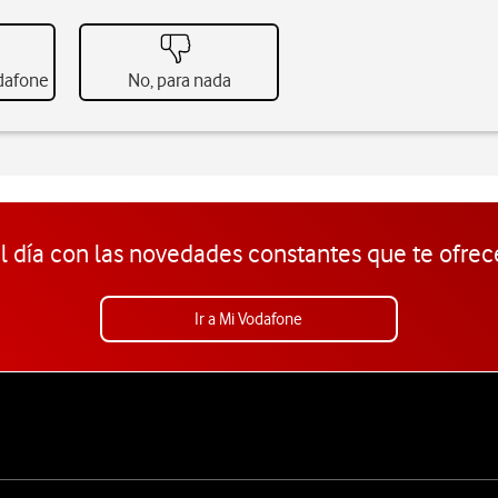
odafone
No, para nada
l día con las novedades constantes que te ofrec
Ir a Mi Vodafone