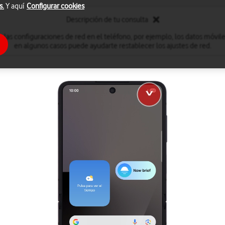
s.
Y aquí
Configurar cookies
Descripción de tu consulta
 las configuraciones de red en el teléfono, por ejemplo, los datos móviles,
en algunos casos puede ayudarte restablecer los ajustes de red.