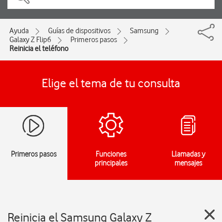
Ayuda
Guías de dispositivos
Samsung
Galaxy Z Flip6
Primeros pasos
Reinicia el teléfono
Elige el tema de tu consulta
Primeros pasos
Funciones
Llamadas y
principales
mensajes
Reinicia el Samsung Galaxy Z