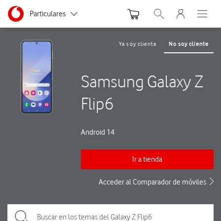
Menu nave
Ir a la pagina principal de vodafone.es
Menu navegación Segmento
Particulares
Abrir buscador. Abre
Abre e
Autónomos
Ya soy cliente
No soy cliente
Pymes
Samsung Galaxy Z
Grandes empresas
y AA.PP.
Flip6
Android 14
Ir a tienda
Acceder al Comparador de móviles