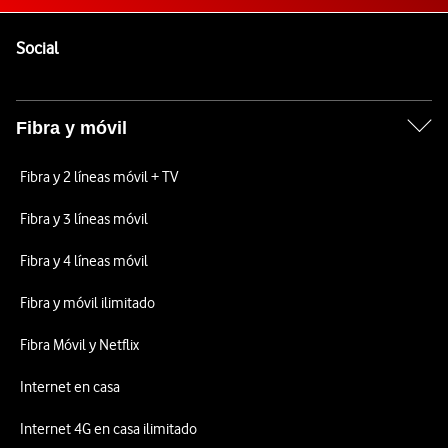
Pie de página de Vodafone
Enlaces a las redes sociales de Vodafone
Social
Fibra y móvil
Fibra y 2 líneas móvil + TV
Fibra y 3 líneas móvil
Fibra y 4 líneas móvil
Fibra y móvil ilimitado
Fibra Móvil y Netflix
Internet en casa
Internet 4G en casa ilimitado