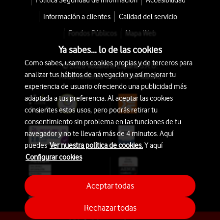
Política Seguridad de Información
Accesibilidad
Información a clientes
Calidad del servicio
Fondos Públicos
Mapa Web
Ya sabes... lo de las cookies
Como sabes, usamos cookies propias y de terceros para
© 2026 Vodafone España S.A.U.
analizar tus hábitos de navegación y así mejorar tu
Avda. América 115, 28042 Madrid
experiencia de usuario ofreciendo una publicidad más
adaptada a tus preferencia. Al aceptar las cookies
consientes estos usos, pero podrás retirar tu
consentimiento sin problema en las funciones de tu
navegador y no te llevará más de 4 minutos. Aquí
puedes
Ver nuestra política de cookies.
Y aquí
Configurar cookies
Aceptar todas
Rechazar todas