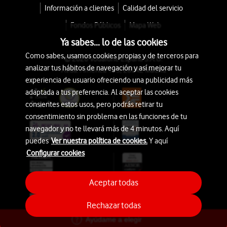
Información a clientes
Calidad del servicio
Fondos Públicos
Mapa Web
Ya sabes... lo de las cookies
Como sabes, usamos cookies propias y de terceros para
© 2026 Vodafone España S.A.U.
analizar tus hábitos de navegación y así mejorar tu
Avda. América 115, 28042 Madrid
experiencia de usuario ofreciendo una publicidad más
adaptada a tus preferencia. Al aceptar las cookies
consientes estos usos, pero podrás retirar tu
consentimiento sin problema en las funciones de tu
navegador y no te llevará más de 4 minutos. Aquí
puedes
Ver nuestra política de cookies.
Y aquí
Configurar cookies
Aceptar todas
Rechazar todas
Ayúdame a elegir