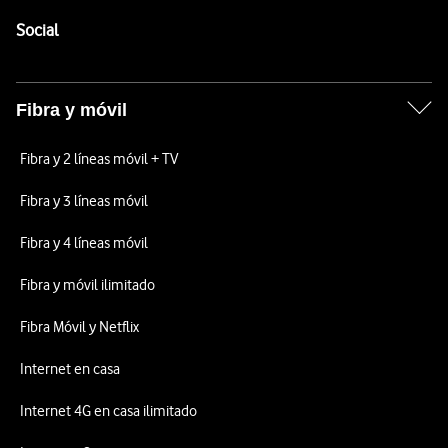
Pie de página de Vodafone
Enlaces a las redes sociales de Vodafone
Social
Fibra y móvil
Fibra y 2 líneas móvil + TV
Fibra y 3 líneas móvil
Fibra y 4 líneas móvil
Fibra y móvil ilimitado
Fibra Móvil y Netflix
Internet en casa
Internet 4G en casa ilimitado