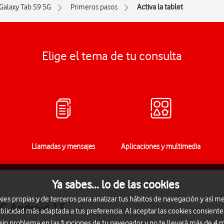
Galaxy Tab S9 5G
Primeros pasos
Activa la tablet
Elige el tema de tu consulta
Llamadas y mensajes
Aplicaciones y multimedia
Ya sabes... lo de las cookies
s propias y de terceros para analizar tus hábitos de navegación y así me
5G Android 13
blicidad más adaptada a tus preferencia. Al aceptar las cookies consiente
 sin problema en las funciones de tu navegador y no te llevará más de 4