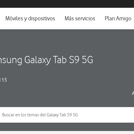
da e idioma
Móviles y dispositivos
Más servicios
Plan Amigo
fone TV
Móviles
Alianza Vodafone e Iberdrola
il 5G
Imagen y Sonido
Servicios avanzados
sung Galaxy Tab S9 5G
tura
Ver todos
dencias
 13