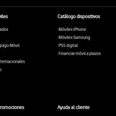
iles
Catálogo dispositivos
tados
Móviles iPhone
Móviles Samsung
epago Móvil
PS5 digital
Financiar móvil a plazos
nternacionales
o
promociones
Ayuda al cliente