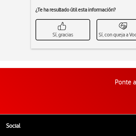
¿Te ha resultado útil esta información?
Sí, gracias
Sí, con queja a V
Ponte a
Pie de página de Vodafone
Enlaces a las redes sociales de Vodafone
Social