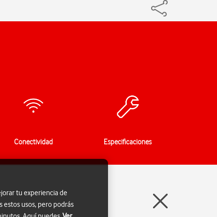
Conectividad
Especificaciones
jorar tu experiencia de
s estos usos, pero podrás
 minutos. Aquí puedes
Ver