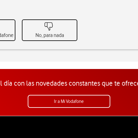
odafone
No, para nada
l día con las novedades constantes que te ofrec
Ir a Mi Vodafone