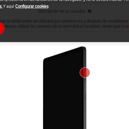
s.
Y aquí
Configurar cookies
Descripción de tu consulta
ivar la tablet antes de utilizarla por primera vez y después de restablecer
i deseas utilizar los servicios de la red móvil en la tablet, tienes que
inse