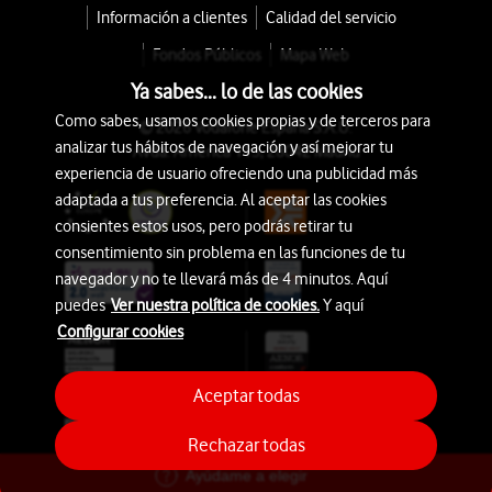
Información a clientes
Calidad del servicio
Fondos Públicos
Mapa Web
Ya sabes... lo de las cookies
Como sabes, usamos cookies propias y de terceros para
© 2026 Vodafone España S.A.U.
analizar tus hábitos de navegación y así mejorar tu
Avda. América 115, 28042 Madrid
experiencia de usuario ofreciendo una publicidad más
adaptada a tus preferencia. Al aceptar las cookies
consientes estos usos, pero podrás retirar tu
consentimiento sin problema en las funciones de tu
navegador y no te llevará más de 4 minutos. Aquí
puedes
Ver nuestra política de cookies.
Y aquí
Configurar cookies
Aceptar todas
Rechazar todas
Ayúdame a elegir