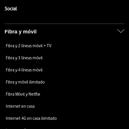
Pie de página de Vodafone
Enlaces a las redes sociales de Vodafone
Social
Fibra y móvil
Fibra y 2 líneas móvil + TV
Fibra y 3 líneas móvil
Fibra y 4 líneas móvil
Fibra y móvil ilimitado
Fibra Móvil y Netflix
Internet en casa
Internet 4G en casa ilimitado