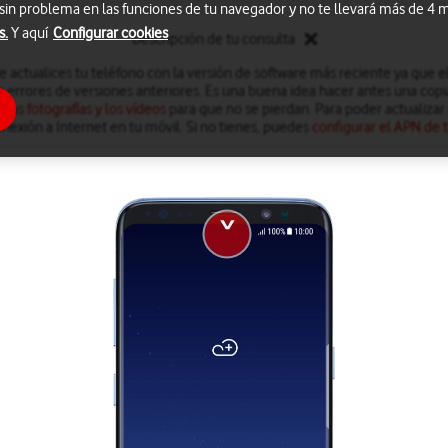
 sin problema en las funciones de tu navegador y no te llevará más de 4
s.
Y aquí
Configurar cookies
Descripción de tu consulta
actualices tu teléfono con la versión de software más reciente ya que el 
s errores de versiones anteriores. Es una buena idea hacer antes una copi
 las fotografías y los vídeos
para que no se pierdan. Para poder actualizar 
nexión a Internet en tu móvil. Si no tienes, puedes
configurar el APN de t