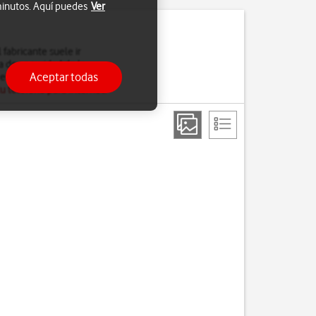
 minutos. Aquí puedes
Ver
fabricante suele ir
a de seguridad de la
Aceptar todas
el software del teléfono,
u teléfono para Internet
.