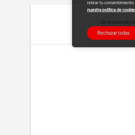
retirar tu consentimiento
nuestra política de cookie
Se recomienda que 
corrigiendo posible
Rechazar todas
memoria, o al menos,
de
necesitas disponer de co