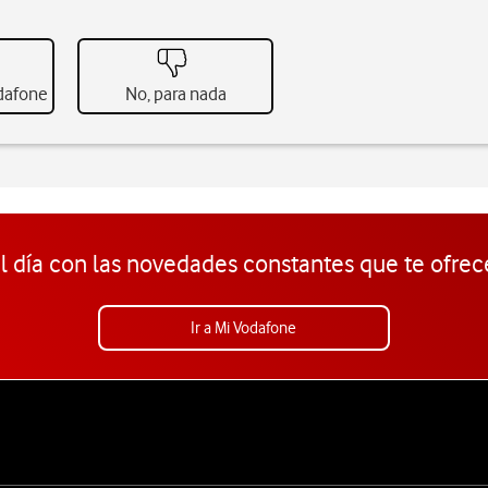
odafone
No, para nada
l día con las novedades constantes que te ofrec
Ir a Mi Vodafone