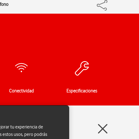
éfono
Conectividad
Especificaciones
jorar tu experiencia de
s estos usos, pero podrás