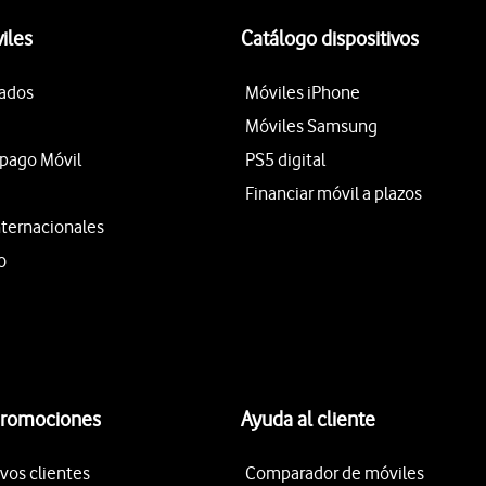
iles
Catálogo dispositivos
tados
Móviles iPhone
Móviles Samsung
epago Móvil
PS5 digital
Financiar móvil a plazos
nternacionales
o
promociones
Ayuda al cliente
vos clientes
Comparador de móviles