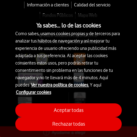
Información a clientes
Calidad del servicio
Fondos Públicos
Mapa Web
Ya sabes... lo de las cookies
Como sabes, usamos cookies propias y de terceros para
© 2026 Vodafone España S.A.U.
analizar tus hábitos de navegación y así mejorar tu
Avda. América 115, 28042 Madrid
experiencia de usuario ofreciendo una publicidad más
adaptada a tus preferencia. Al aceptar las cookies
consientes estos usos, pero podrás retirar tu
consentimiento sin problema en las funciones de tu
navegador y no te llevará más de 4 minutos. Aquí
puedes
Ver nuestra política de cookies.
Y aquí
Configurar cookies
Aceptar todas
Rechazar todas
Ayúdame a elegir