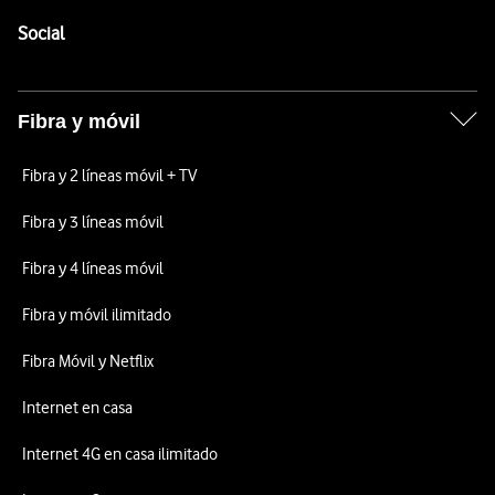
Pie de página de Vodafone
Enlaces a las redes sociales de Vodafone
Social
Fibra y móvil
Fibra y 2 líneas móvil + TV
Fibra y 3 líneas móvil
Fibra y 4 líneas móvil
Fibra y móvil ilimitado
Fibra Móvil y Netflix
Internet en casa
Internet 4G en casa ilimitado