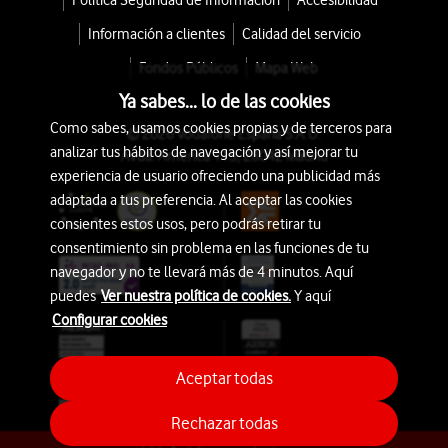
Política Seguridad de Información
Accesibilidad
Información a clientes
Calidad del servicio
Fondos Públicos
Mapa Web
Ya sabes... lo de las cookies
Como sabes, usamos cookies propias y de terceros para
© 2026 Vodafone España S.A.U.
analizar tus hábitos de navegación y así mejorar tu
Avda. América 115, 28042 Madrid
experiencia de usuario ofreciendo una publicidad más
adaptada a tus preferencia. Al aceptar las cookies
consientes estos usos, pero podrás retirar tu
consentimiento sin problema en las funciones de tu
navegador y no te llevará más de 4 minutos. Aquí
puedes
Ver nuestra política de cookies.
Y aquí
Configurar cookies
Aceptar todas
Rechazar todas