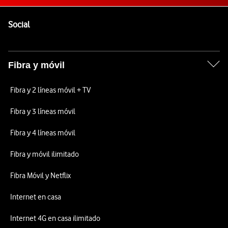
Pie de página de Vodafone
Enlaces a las redes sociales de Vodafone
Social
Fibra y móvil
Fibra y 2 líneas móvil + TV
Fibra y 3 líneas móvil
Fibra y 4 líneas móvil
Fibra y móvil ilimitado
Fibra Móvil y Netflix
Internet en casa
Internet 4G en casa ilimitado