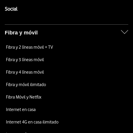
Pie de página de Vodafone
Enlaces a las redes sociales de Vodafone
Social
Fibra y móvil
Fibra y 2 líneas móvil + TV
Fibra y 3 líneas móvil
Fibra y 4 líneas móvil
Fibra y móvil ilimitado
Fibra Móvil y Netflix
Internet en casa
Internet 4G en casa ilimitado