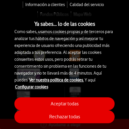
Información a clientes
Calidad del servicio
Fondos Públicos
Mapa Web
Ya sabes... lo de las cookies
Como sabes, usamos cookies propias y de terceros para
© 2026 Vodafone España S.A.U.
analizar tus hábitos de navegación y así mejorar tu
Avda. América 115, 28042 Madrid
experiencia de usuario ofreciendo una publicidad más
adaptada a tus preferencia. Al aceptar las cookies
consientes estos usos, pero podrás retirar tu
consentimiento sin problema en las funciones de tu
navegador y no te llevará más de 4 minutos. Aquí
puedes
Ver nuestra política de cookies.
Y aquí
Configurar cookies
Aceptar todas
Rechazar todas
Ayúdame a elegir