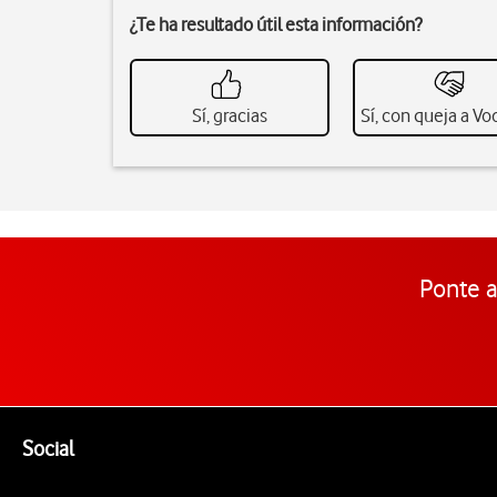
¿Te ha resultado útil esta información?
Sí, gracias
Sí, con queja a V
Ponte a
Pie de página de Vodafone
Enlaces a las redes sociales de Vodafone
Social