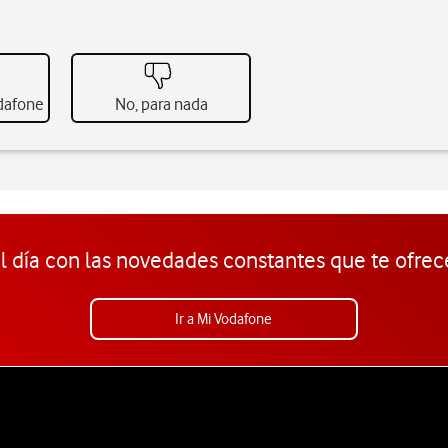
odafone
No, para nada
l día con las novedades constantes que te ofrec
Ir a Mi Vodafone