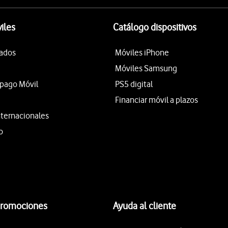
iles
Catálogo dispositivos
tados
Móviles iPhone
Móviles Samsung
epago Móvil
PS5 digital
Financiar móvil a plazos
nternacionales
o
promociones
Ayuda al cliente