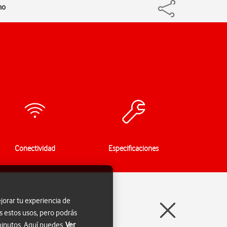
no
Conectividad
Especificaciones
jorar tu experiencia de
s estos usos, pero podrás
 minutos. Aquí puedes
Ver