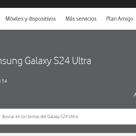
da e idioma
Móviles y dispositivos
Más servicios
Plan Amigo
fone TV
Móviles
Alianza Vodafone e Iberdrola
il 5G
Imagen y Sonido
Servicios avanzados
sung Galaxy S24 Ultra
tura
Ver todos
dencias
 14