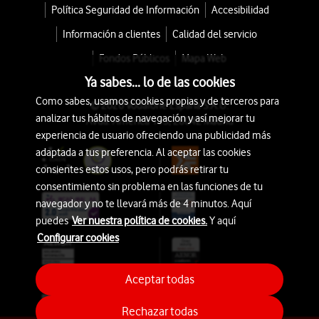
Política Seguridad de Información
Accesibilidad
Información a clientes
Calidad del servicio
Fondos Públicos
Mapa Web
Ya sabes... lo de las cookies
Como sabes, usamos cookies propias y de terceros para
© 2026 Vodafone España S.A.U.
analizar tus hábitos de navegación y así mejorar tu
Avda. América 115, 28042 Madrid
experiencia de usuario ofreciendo una publicidad más
adaptada a tus preferencia. Al aceptar las cookies
consientes estos usos, pero podrás retirar tu
consentimiento sin problema en las funciones de tu
navegador y no te llevará más de 4 minutos. Aquí
puedes
Ver nuestra política de cookies.
Y aquí
Configurar cookies
Aceptar todas
Rechazar todas