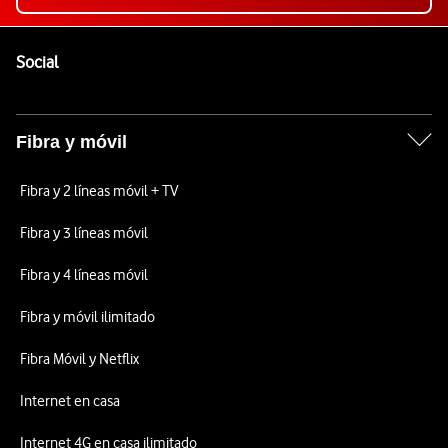
Pie de página de Vodafone
Enlaces a las redes sociales de Vodafone
Social
Fibra y móvil
Fibra y 2 líneas móvil + TV
Fibra y 3 líneas móvil
Fibra y 4 líneas móvil
Fibra y móvil ilimitado
Fibra Móvil y Netflix
Internet en casa
Internet 4G en casa ilimitado