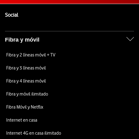
Pie de página de Vodafone
Enlaces a las redes sociales de Vodafone
Social
Fibra y móvil
Fibra y 2 líneas móvil + TV
Fibra y 3 líneas móvil
Fibra y 4 líneas móvil
Fibra y móvil ilimitado
Fibra Móvil y Netflix
Internet en casa
Internet 4G en casa ilimitado