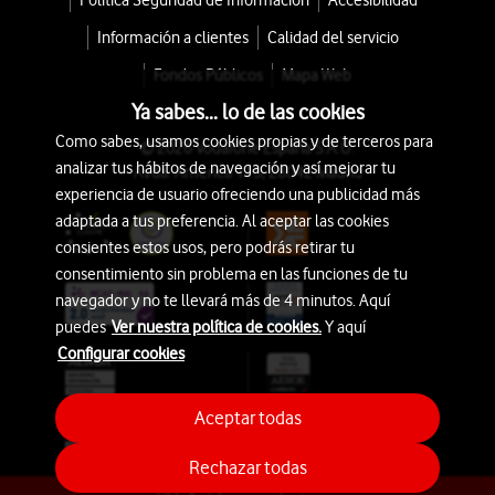
Política Seguridad de Información
Accesibilidad
Información a clientes
Calidad del servicio
Fondos Públicos
Mapa Web
Ya sabes... lo de las cookies
Como sabes, usamos cookies propias y de terceros para
© 2026 Vodafone España S.A.U.
analizar tus hábitos de navegación y así mejorar tu
Avda. América 115, 28042 Madrid
experiencia de usuario ofreciendo una publicidad más
adaptada a tus preferencia. Al aceptar las cookies
consientes estos usos, pero podrás retirar tu
consentimiento sin problema en las funciones de tu
navegador y no te llevará más de 4 minutos. Aquí
puedes
Ver nuestra política de cookies.
Y aquí
Configurar cookies
Aceptar todas
Rechazar todas