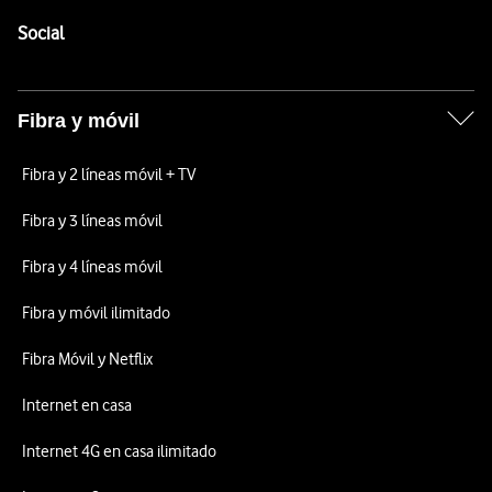
Pie de página de Vodafone
Enlaces a las redes sociales de Vodafone
Social
Fibra y móvil
Fibra y 2 líneas móvil + TV
Fibra y 3 líneas móvil
Fibra y 4 líneas móvil
Fibra y móvil ilimitado
Fibra Móvil y Netflix
Internet en casa
Internet 4G en casa ilimitado