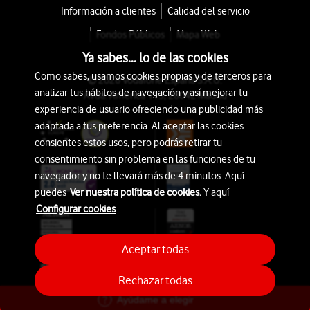
Información a clientes
Calidad del servicio
Fondos Públicos
Mapa Web
Ya sabes... lo de las cookies
Como sabes, usamos cookies propias y de terceros para
© 2026 Vodafone España S.A.U.
analizar tus hábitos de navegación y así mejorar tu
Avda. América 115, 28042 Madrid
experiencia de usuario ofreciendo una publicidad más
adaptada a tus preferencia. Al aceptar las cookies
consientes estos usos, pero podrás retirar tu
consentimiento sin problema en las funciones de tu
navegador y no te llevará más de 4 minutos. Aquí
puedes
Ver nuestra política de cookies.
Y aquí
Configurar cookies
Aceptar todas
Rechazar todas
Ayúdame a elegir