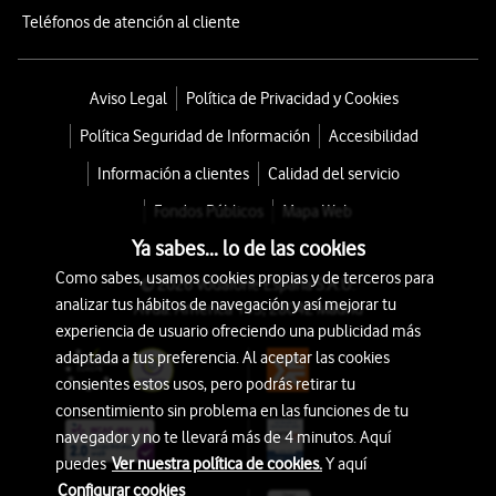
Teléfonos de atención al cliente
Aviso Legal
Política de Privacidad y Cookies
Política Seguridad de Información
Accesibilidad
Información a clientes
Calidad del servicio
Fondos Públicos
Mapa Web
Ya sabes... lo de las cookies
Como sabes, usamos cookies propias y de terceros para
© 2026 Vodafone España S.A.U.
analizar tus hábitos de navegación y así mejorar tu
Avda. América 115, 28042 Madrid
experiencia de usuario ofreciendo una publicidad más
adaptada a tus preferencia. Al aceptar las cookies
consientes estos usos, pero podrás retirar tu
consentimiento sin problema en las funciones de tu
navegador y no te llevará más de 4 minutos. Aquí
puedes
Ver nuestra política de cookies.
Y aquí
Configurar cookies