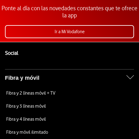
Ponte al día con las novedades constantes que te ofrece
la app
Ir a Mi Vodafone
Pie de página de Vodafone
Enlaces a las redes sociales de Vodafone
Social
Fibra y móvil
Fibra y 2 líneas móvil + TV
Fibra y 3 líneas móvil
Fibra y 4 líneas móvil
Fibra y móvil ilimitado