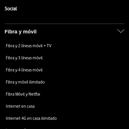
Pie de página de Vodafone
Enlaces a las redes sociales de Vodafone
Social
Fibra y móvil
Fibra y 2 líneas móvil + TV
Fibra y 3 líneas móvil
Fibra y 4 líneas móvil
Fibra y móvil ilimitado
Fibra Móvil y Netflix
Internet en casa
Internet 4G en casa ilimitado