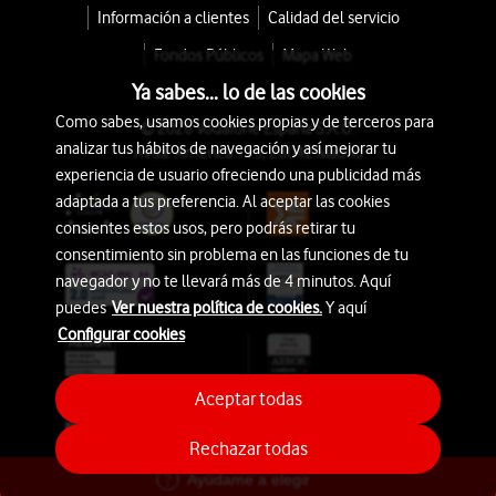
Información a clientes
Calidad del servicio
Fondos Públicos
Mapa Web
Ya sabes... lo de las cookies
Como sabes, usamos cookies propias y de terceros para
© 2026 Vodafone España S.A.U.
analizar tus hábitos de navegación y así mejorar tu
Avda. América 115, 28042 Madrid
experiencia de usuario ofreciendo una publicidad más
adaptada a tus preferencia. Al aceptar las cookies
consientes estos usos, pero podrás retirar tu
consentimiento sin problema en las funciones de tu
navegador y no te llevará más de 4 minutos. Aquí
puedes
Ver nuestra política de cookies.
Y aquí
Configurar cookies
Aceptar todas
Rechazar todas
Ayúdame a elegir