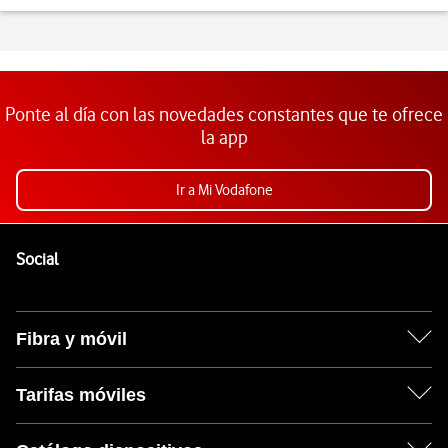
Ponte al día con las novedades constantes que te ofrece
la app
Ir a Mi Vodafone
Pie de página de Vodafone
Enlaces a las redes sociales de Vodafone
Social
Fibra y móvil
Tarifas móviles