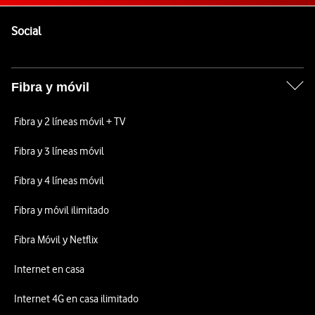
Pie de página de Vodafone
Enlaces a las redes sociales de Vodafone
Social
Fibra y móvil
Fibra y 2 líneas móvil + TV
Fibra y 3 líneas móvil
Fibra y 4 líneas móvil
Fibra y móvil ilimitado
Fibra Móvil y Netflix
Internet en casa
Internet 4G en casa ilimitado