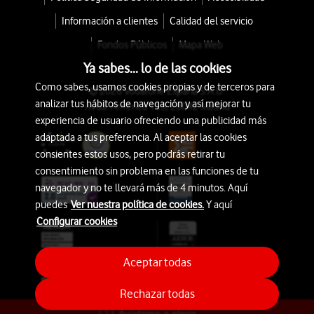
Información a clientes
Calidad del servicio
Fondos Públicos
Mapa Web
Ya sabes... lo de las cookies
Como sabes, usamos cookies propias y de terceros para
© 2026 Vodafone España S.A.U.
analizar tus hábitos de navegación y así mejorar tu
Avda. América 115, 28042 Madrid
experiencia de usuario ofreciendo una publicidad más
adaptada a tus preferencia. Al aceptar las cookies
consientes estos usos, pero podrás retirar tu
consentimiento sin problema en las funciones de tu
navegador y no te llevará más de 4 minutos. Aquí
puedes
Ver nuestra política de cookies.
Y aquí
Configurar cookies
Aceptar todas
Rechazar todas
Ayúdame a elegir