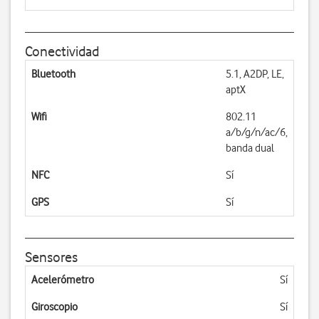
Conectividad
Bluetooth
5.1, A2DP, LE,
aptX
Wifi
802.11
a/b/g/n/ac/6,
banda dual
NFC
Sí
GPS
Sí
Sensores
Acelerómetro
Sí
Giroscopio
Sí