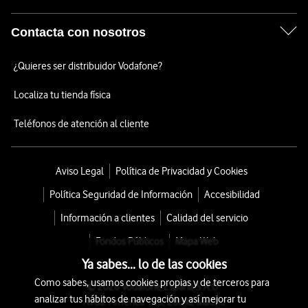
Contacta con nosotros
¿Quieres ser distribuidor Vodafone?
Localiza tu tienda física
Teléfonos de atención al cliente
Aviso Legal
Política de Privacidad y Cookies
Política Seguridad de Información
Accesibilidad
Información a clientes
Calidad del servicio
Fondos Públicos
Mapa Web
Ya sabes... lo de las cookies
Como sabes, usamos cookies propias y de terceros para
© 2026 Vodafone España S.A.U.
analizar tus hábitos de navegación y así mejorar tu
Avda. América 115, 28042 Madrid