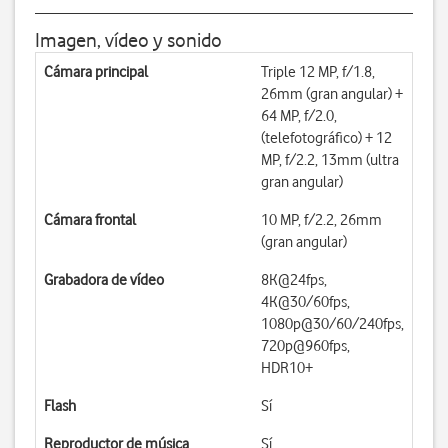
Imagen, vídeo y sonido
Cámara principal
Triple 12 MP, f/1.8,
26mm (gran angular) +
64 MP, f/2.0,
(telefotográfico) + 12
MP, f/2.2, 13mm (ultra
gran angular)
Cámara frontal
10 MP, f/2.2, 26mm
(gran angular)
Grabadora de vídeo
8K@24fps,
4K@30/60fps,
1080p@30/60/240fps,
720p@960fps,
HDR10+
Flash
Sí
Reproductor de música
Sí