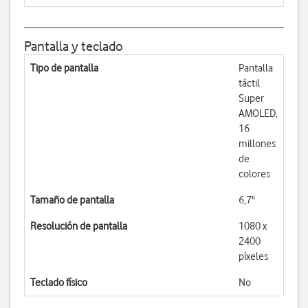
Pantalla y teclado
Tipo de pantalla
Pantalla
táctil
Super
AMOLED,
16
millones
de
colores
Tamaño de pantalla
6,7"
Resolución de pantalla
1080 x
2400
píxeles
Teclado físico
No