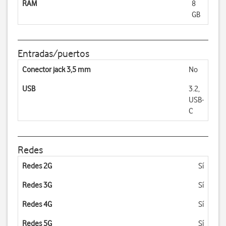
RAM
8
GB
Entradas/puertos
Conector jack 3,5 mm
No
USB
3.2,
USB-
C
Redes
Redes 2G
Sí
Redes 3G
Sí
Redes 4G
Sí
Redes 5G
Sí