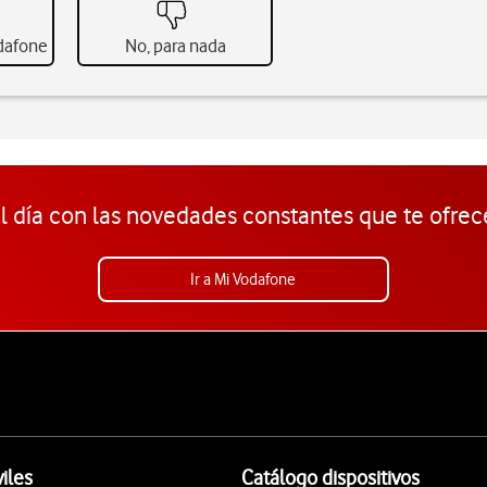
odafone
No, para nada
l día con las novedades constantes que te ofrec
Ir a Mi Vodafone
iles
Catálogo dispositivos