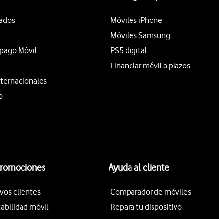
tados
Móviles iPhone
Móviles Samsung
epago Móvil
PS5 digital
Financiar móvil a plazos
nternacionales
o
promociones
Ayuda al cliente
vos clientes
Comparador de móviles
tabilidad móvil
Repara tu dispositivo