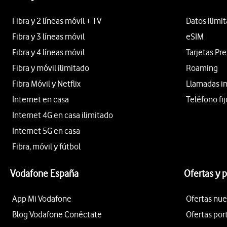
Fibra y 2 líneas móvil + TV
Datos ilimi
Fibra y 3 líneas móvil
eSIM
Fibra y 4 líneas móvil
Tarjetas Pr
Fibra y móvil ilimitado
Roaming
Fibra Móvil y Netflix
Llamadas i
Internet en casa
Teléfono fij
Internet 4G en casa ilimitado
Internet 5G en casa
Fibra, móvil y fútbol
Vodafone España
Ofertas y 
App Mi Vodafone
Ofertas nue
Blog Vodafone Conéctate
Ofertas por