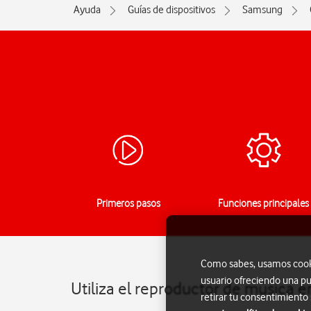
Ayuda
Guías de dispositivos
Samsung
Primeros pasos
Funciones principales
Como sabes, usamos cookie
usuario ofreciendo una pu
Utiliza el reproductor de música 
retirar tu consentimiento