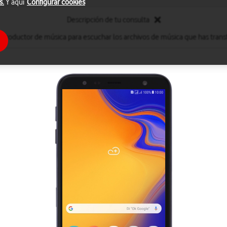
s.
Y aquí
Configurar cookies
Descripción de tu consulta
reproductor de música para escuchar los archivos de música que has transf