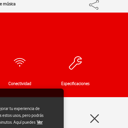
de música
Conectividad
Especificaciones
jorar tu experiencia de
s estos usos, pero podrás
 minutos. Aquí puedes
Ver