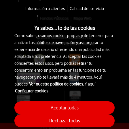
Información a clientes
Calidad del servicio
Fondos Públicos
Mapa Web
Ya sabes... lo de las cookies
Como sabes, usamos cookies propias y de terceros para
© 2026 Vodafone España S.A.U.
analizar tus hábitos de navegación y así mejorar tu
Avda. América 115, 28042 Madrid
experiencia de usuario ofreciendo una publicidad más
adaptada a tus preferencia. Al aceptar las cookies
consientes estos usos, pero podrás retirar tu
consentimiento sin problema en las funciones de tu
navegador y no te llevará más de 4 minutos. Aquí
puedes
Ver nuestra política de cookies.
Y aquí
Configurar cookies
Aceptar todas
Rechazar todas
Ayúdame a elegir