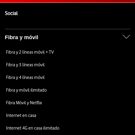
Pie de página de Vodafone
Enlaces a las redes sociales de Vodafone
Social
Fibra y móvil
Fibra y 2 líneas móvil + TV
Fibra y 3 líneas móvil
Fibra y 4 líneas móvil
Fibra y móvil ilimitado
Fibra Móvil y Netflix
Internet en casa
Internet 4G en casa ilimitado