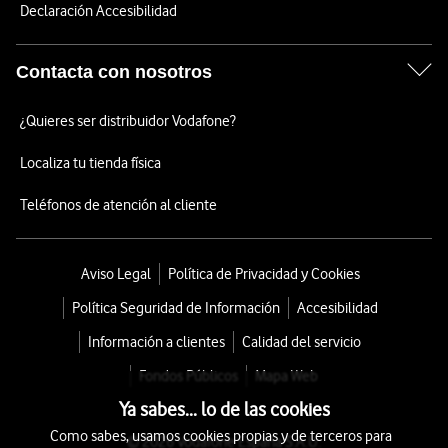
Declaración Accesibilidad
Contacta con nosotros
¿Quieres ser distribuidor Vodafone?
Localiza tu tienda física
Teléfonos de atención al cliente
Aviso Legal
Política de Privacidad y Cookies
Política Seguridad de Información
Accesibilidad
Información a clientes
Calidad del servicio
Fondos Públicos
Mapa Web
Ya sabes... lo de las cookies
Como sabes, usamos cookies propias y de terceros para
© 2026 Vodafone España S.A.U.