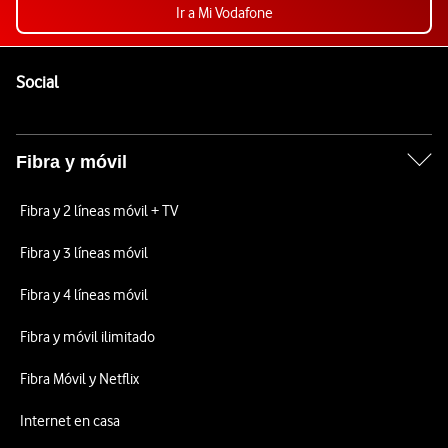
Ir a Mi Vodafone
Pie de página de Vodafone
Enlaces a las redes sociales de Vodafone
Social
Fibra y móvil
Fibra y 2 líneas móvil + TV
Fibra y 3 líneas móvil
Fibra y 4 líneas móvil
Fibra y móvil ilimitado
Fibra Móvil y Netflix
Internet en casa