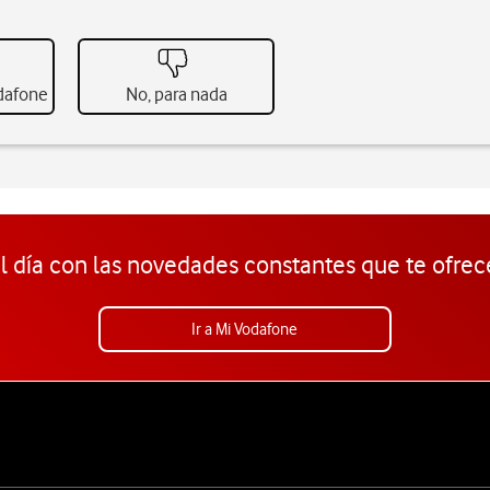
odafone
No, para nada
l día con las novedades constantes que te ofrec
Ir a Mi Vodafone