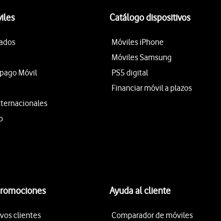
iles
Catálogo dispositivos
tados
Móviles iPhone
Móviles Samsung
epago Móvil
PS5 digital
Financiar móvil a plazos
nternacionales
o
promociones
Ayuda al cliente
vos clientes
Comparador de móviles