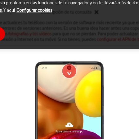
 sin problema en las funciones de tu navegador y no te llevará más de 4
s.
Y aquí
Configurar cookies
Descripción de tu consulta
actualices tu teléfono con la versión de software más reciente ya que el 
s errores de versiones anteriores. Es una buena idea hacer antes una copi
 las fotografías y los vídeos
para que no se pierdan. Para poder actualizar 
nexión a Internet en tu móvil. Si no tienes, puedes
configurar el APN de t