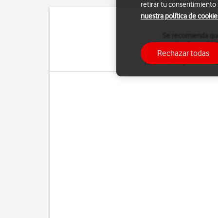
retirar tu consentimiento
nuestra política de cookie
Se recomienda que 
corrigiendo posible
Rechazar todas
memoria, o al menos,
de
necesitas disponer de co