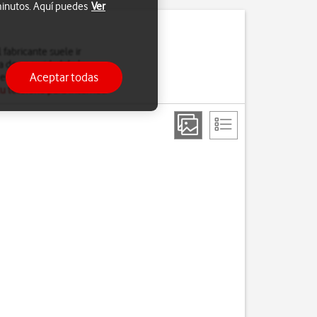
 minutos. Aquí puedes
Ver
fabricante suele ir
a de seguridad de la
Aceptar todas
el software del teléfono,
u teléfono para Internet
.