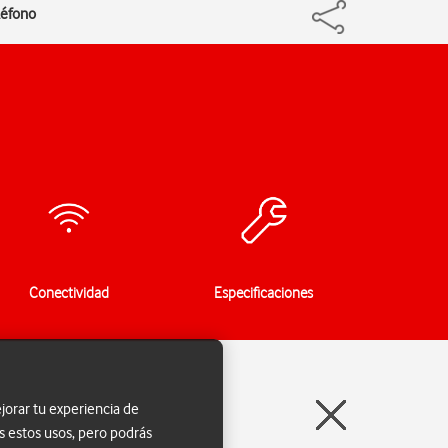
léfono
Conectividad
Especificaciones
jorar tu experiencia de
s estos usos, pero podrás