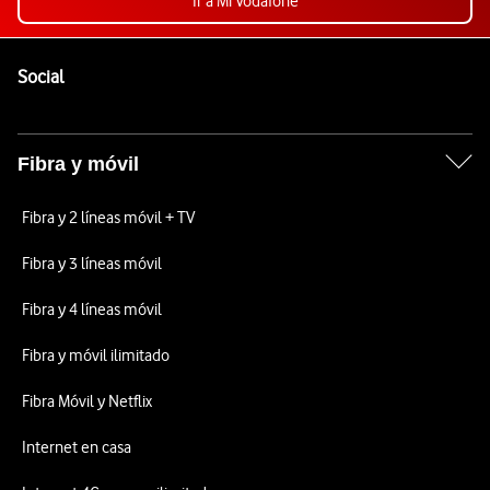
Ir a Mi Vodafone
Pie de página de Vodafone
Enlaces a las redes sociales de Vodafone
Social
Fibra y móvil
Fibra y 2 líneas móvil + TV
Fibra y 3 líneas móvil
Fibra y 4 líneas móvil
Fibra y móvil ilimitado
Fibra Móvil y Netflix
Internet en casa