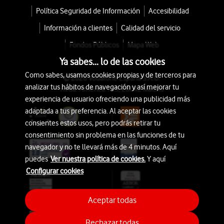
Política Seguridad de Información
Accesibilidad
Información a clientes
Calidad del servicio
Fondos Públicos
Mapa Web
Ya sabes... lo de las cookies
Como sabes, usamos cookies propias y de terceros para
© 2026 Vodafone España S.A.U.
analizar tus hábitos de navegación y así mejorar tu
Avda. América 115, 28042 Madrid
experiencia de usuario ofreciendo una publicidad más
adaptada a tus preferencia. Al aceptar las cookies
consientes estos usos, pero podrás retirar tu
consentimiento sin problema en las funciones de tu
navegador y no te llevará más de 4 minutos. Aquí
puedes
Ver nuestra política de cookies.
Y aquí
Configurar cookies
Aceptar todas
Rechazar todas