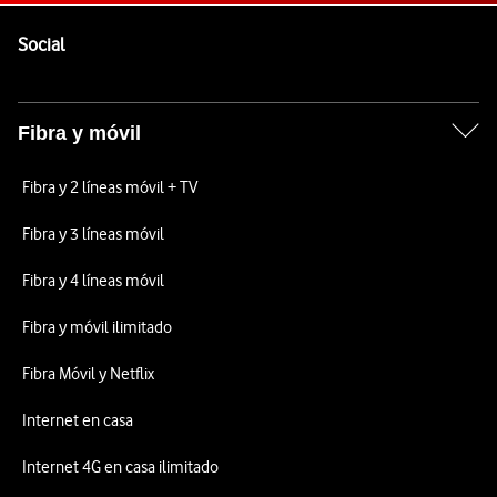
Pie de página de Vodafone
Enlaces a las redes sociales de Vodafone
Social
Fibra y móvil
Fibra y 2 líneas móvil + TV
Fibra y 3 líneas móvil
Fibra y 4 líneas móvil
Fibra y móvil ilimitado
Fibra Móvil y Netflix
Internet en casa
Internet 4G en casa ilimitado