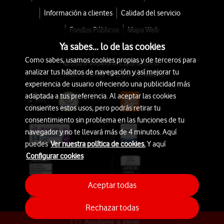
Información a clientes
Calidad del servicio
Fondos Públicos
Mapa Web
Ya sabes... lo de las cookies
Como sabes, usamos cookies propias y de terceros para
© 2026 Vodafone España S.A.U.
analizar tus hábitos de navegación y así mejorar tu
Avda. América 115, 28042 Madrid
experiencia de usuario ofreciendo una publicidad más
adaptada a tus preferencia. Al aceptar las cookies
consientes estos usos, pero podrás retirar tu
consentimiento sin problema en las funciones de tu
navegador y no te llevará más de 4 minutos. Aquí
puedes
Ver nuestra política de cookies.
Y aquí
Configurar cookies
Aceptar todas
Rechazar todas
Ayúdame a elegir