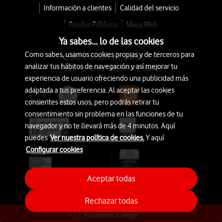
Información a clientes
Calidad del servicio
Fondos Públicos
Mapa Web
Ya sabes... lo de las cookies
Como sabes, usamos cookies propias y de terceros para
© 2026 Vodafone España S.A.U.
analizar tus hábitos de navegación y así mejorar tu
Avda. América 115, 28042 Madrid
experiencia de usuario ofreciendo una publicidad más
adaptada a tus preferencia. Al aceptar las cookies
consientes estos usos, pero podrás retirar tu
consentimiento sin problema en las funciones de tu
navegador y no te llevará más de 4 minutos. Aquí
puedes
Ver nuestra política de cookies.
Y aquí
Configurar cookies
Aceptar todas
Rechazar todas
Ayúdame a elegir