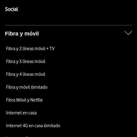
Pie de página de Vodafone
Enlaces a las redes sociales de Vodafone
Social
Fibra y móvil
Fibra y 2 líneas móvil + TV
Fibra y 3 líneas móvil
Fibra y 4 líneas móvil
Fibra y móvil ilimitado
Fibra Móvil y Netflix
Internet en casa
Internet 4G en casa ilimitado