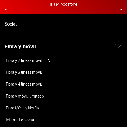
Ir a Mi Vodafone
Pie de página de Vodafone
Enlaces a las redes sociales de Vodafone
Social
Fibra y móvil
Fibra y 2 líneas móvil + TV
Fibra y 3 líneas móvil
Fibra y 4 líneas móvil
Fibra y móvil ilimitado
Fibra Móvil y Netflix
Internet en casa