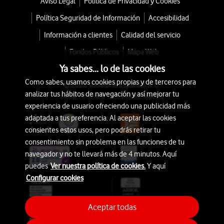
Aviso Legal
Política de Privacidad y Cookies
Política Seguridad de Información
Accesibilidad
Información a clientes
Calidad del servicio
Fondos Públicos
Mapa Web
Ya sabes... lo de las cookies
Como sabes, usamos cookies propias y de terceros para
© 2026 Vodafone España S.A.U.
analizar tus hábitos de navegación y así mejorar tu
Avda. América 115, 28042 Madrid
experiencia de usuario ofreciendo una publicidad más
adaptada a tus preferencia. Al aceptar las cookies
consientes estos usos, pero podrás retirar tu
consentimiento sin problema en las funciones de tu
navegador y no te llevará más de 4 minutos. Aquí
puedes
Ver nuestra política de cookies.
Y aquí
Configurar cookies
Aceptar todas