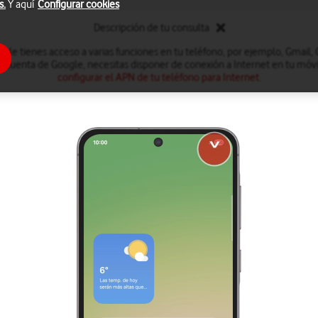
s.
Y aquí
Configurar cookies
Descripción de tu consulta
le tienes acceso a varias funciones en tu teléfono, por ejemplo, Gmail,
a cuenta de Google, necesitas disponer de conexión a Internet en tu móvil
configurar el APN de tu teléfono para Internet
.