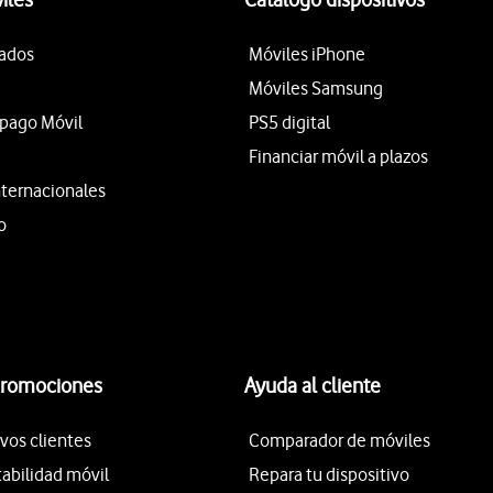
tados
Móviles iPhone
Móviles Samsung
epago Móvil
PS5 digital
Financiar móvil a plazos
nternacionales
o
promociones
Ayuda al cliente
vos clientes
Comparador de móviles
tabilidad móvil
Repara tu dispositivo