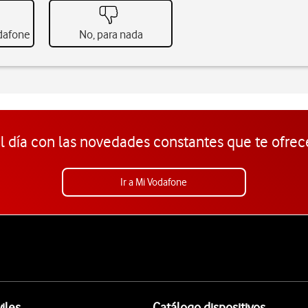
odafone
No, para nada
l día con las novedades constantes que te ofrec
Ir a Mi Vodafone
iles
Catálogo dispositivos