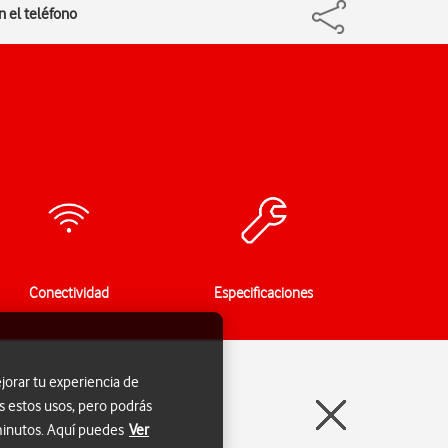
n el teléfono
Conectividad
Especificaciones
jorar tu experiencia de
s estos usos, pero podrás
 minutos. Aquí puedes
Ver