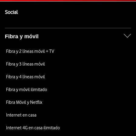
Pie de página de Vodafone
Enlaces a las redes sociales de Vodafone
Social
Fibra y móvil
Fibra y 2 líneas móvil + TV
Fibra y 3 líneas móvil
Fibra y 4 líneas móvil
Fibra y móvil ilimitado
Fibra Móvil y Netflix
Internet en casa
Internet 4G en casa ilimitado