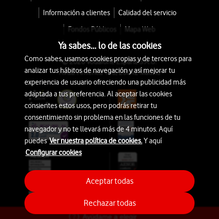
Información a clientes
Calidad del servicio
Fondos Públicos
Mapa Web
Ya sabes... lo de las cookies
Como sabes, usamos cookies propias y de terceros para
© 2026 Vodafone España S.A.U.
analizar tus hábitos de navegación y así mejorar tu
Avda. América 115, 28042 Madrid
experiencia de usuario ofreciendo una publicidad más
adaptada a tus preferencia. Al aceptar las cookies
consientes estos usos, pero podrás retirar tu
consentimiento sin problema en las funciones de tu
navegador y no te llevará más de 4 minutos. Aquí
puedes
Ver nuestra política de cookies.
Y aquí
Configurar cookies
Aceptar todas
Rechazar todas
Ayúdame a elegir