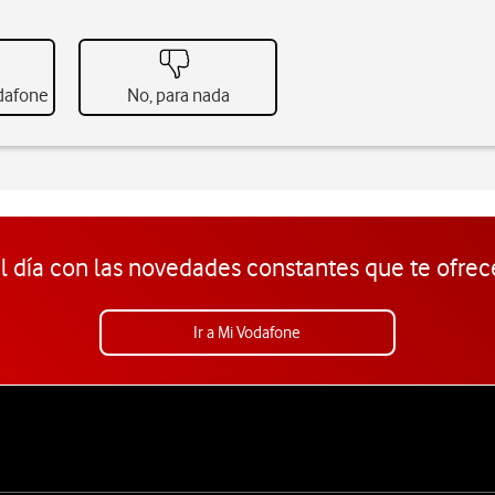
odafone
No, para nada
l día con las novedades constantes que te ofrec
Ir a Mi Vodafone