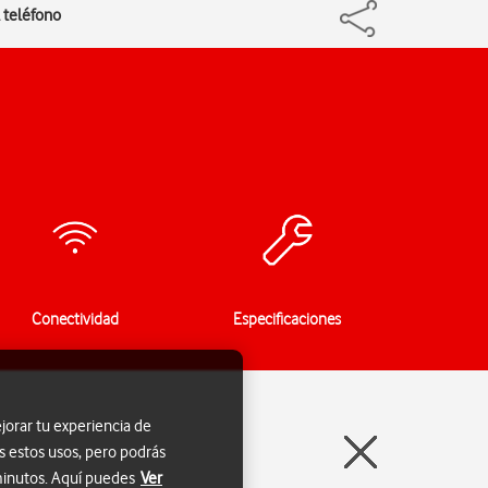
l teléfono
Conectividad
Especificaciones
jorar tu experiencia de
s estos usos, pero podrás
 minutos. Aquí puedes
Ver