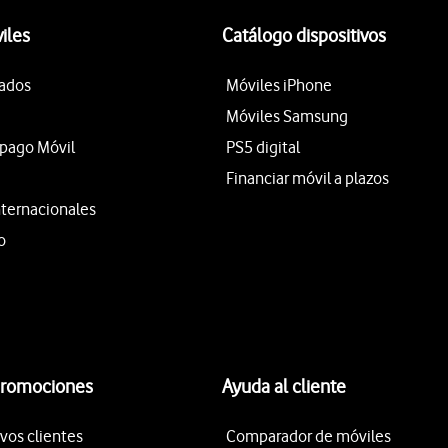
iles
Catálogo dispositivos
tados
Móviles iPhone
Móviles Samsung
epago Móvil
PS5 digital
Financiar móvil a plazos
nternacionales
o
promociones
Ayuda al cliente
vos clientes
Comparador de móviles