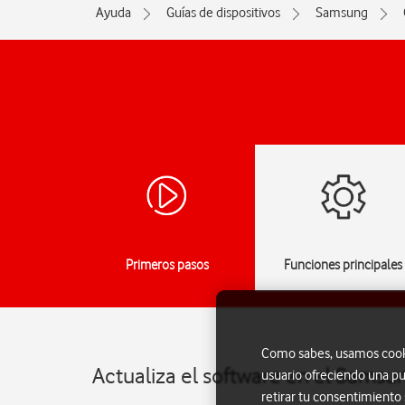
Ayuda
Guías de dispositivos
Samsung
Primeros pasos
Funciones principales
Como sabes, usamos cookie
Actualiza el software en el Samsu
usuario ofreciendo una pu
retirar tu consentimiento