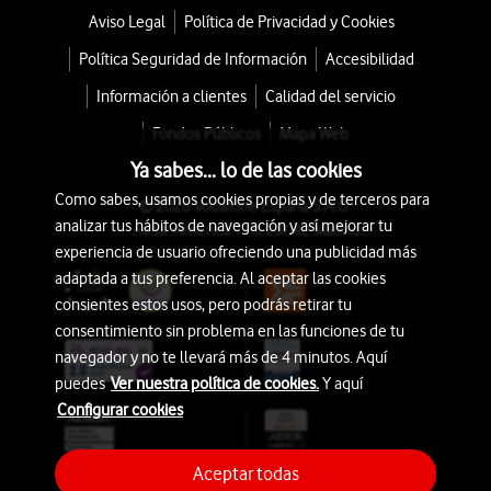
Aviso Legal
Política de Privacidad y Cookies
Política Seguridad de Información
Accesibilidad
Información a clientes
Calidad del servicio
Fondos Públicos
Mapa Web
Ya sabes... lo de las cookies
Como sabes, usamos cookies propias y de terceros para
© 2026 Vodafone España S.A.U.
analizar tus hábitos de navegación y así mejorar tu
Avda. América 115, 28042 Madrid
experiencia de usuario ofreciendo una publicidad más
adaptada a tus preferencia. Al aceptar las cookies
consientes estos usos, pero podrás retirar tu
consentimiento sin problema en las funciones de tu
navegador y no te llevará más de 4 minutos. Aquí
puedes
Ver nuestra política de cookies.
Y aquí
Configurar cookies
Aceptar todas