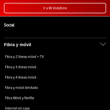
Ir a Mi Vodafone
Pie de página de Vodafone
Enlaces a las redes sociales de Vodafone
Social
Fibra y móvil
Fibra y 2 líneas móvil + TV
Fibra y 3 líneas móvil
Fibra y 4 líneas móvil
Fibra y móvil ilimitado
Fibra Móvil y Netflix
Internet en casa