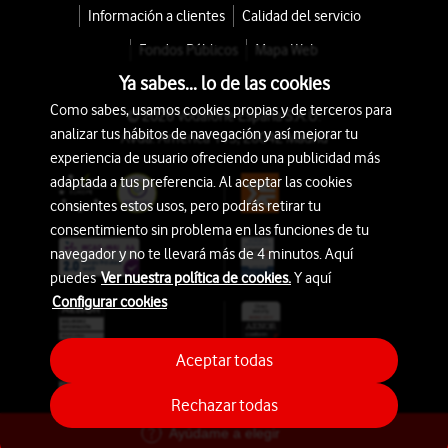
Información a clientes
Calidad del servicio
Fondos Públicos
Mapa Web
Ya sabes... lo de las cookies
Como sabes, usamos cookies propias y de terceros para
© 2026 Vodafone España S.A.U.
analizar tus hábitos de navegación y así mejorar tu
Avda. América 115, 28042 Madrid
experiencia de usuario ofreciendo una publicidad más
adaptada a tus preferencia. Al aceptar las cookies
consientes estos usos, pero podrás retirar tu
consentimiento sin problema en las funciones de tu
navegador y no te llevará más de 4 minutos. Aquí
puedes
Ver nuestra política de cookies.
Y aquí
Configurar cookies
Aceptar todas
Rechazar todas
Ayúdame a elegir