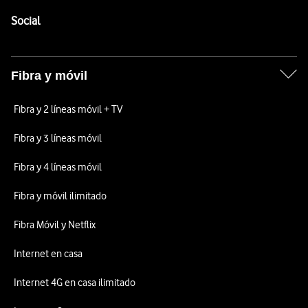
Pie de página de Vodafone
Enlaces a las redes sociales de Vodafone
Social
Fibra y móvil
Fibra y 2 líneas móvil + TV
Fibra y 3 líneas móvil
Fibra y 4 líneas móvil
Fibra y móvil ilimitado
Fibra Móvil y Netflix
Internet en casa
Internet 4G en casa ilimitado