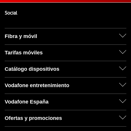
Pie de página de Vodafone
Enlaces a las redes sociales de Vodafone
Social
Fibra y móvil
Tarifas móviles
Catálogo dispositivos
Vodafone entretenimiento
Vodafone España
Ofertas y promociones