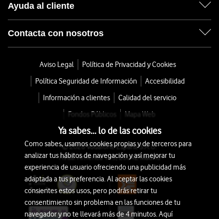
Ayuda al cliente
Contacta con nosotros
Aviso Legal
Política de Privacidad y Cookies
Política Seguridad de Información
Accesibilidad
Información a clientes
Calidad del servicio
Fondos Públicos
Mapa Web
Ya sabes... lo de las cookies
Como sabes, usamos cookies propias y de terceros para
© 2026 Vodafone España S.A.U.
analizar tus hábitos de navegación y así mejorar tu
Avda. América 115, 28042 Madrid
experiencia de usuario ofreciendo una publicidad más
adaptada a tus preferencia. Al aceptar las cookies
consientes estos usos, pero podrás retirar tu
consentimiento sin problema en las funciones de tu
navegador y no te llevará más de 4 minutos. Aquí