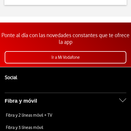
Ponte al día con las novedades constantes que te ofrece
la app
Ir a Mi Vodafone
Pie de página de Vodafone
Enlaces a las redes sociales de Vodafone
Social
Fibra y móvil
Fibra y 2 líneas móvil + TV
Fibra y 3 líneas móvil