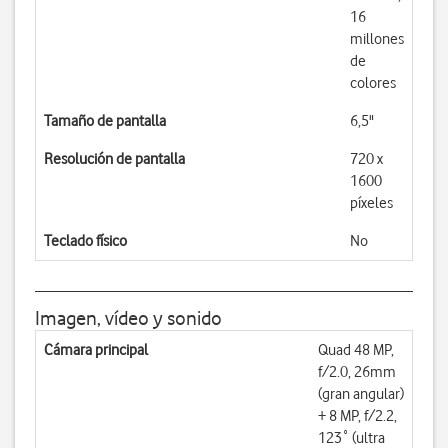
16
millones
de
colores
Tamaño de pantalla
6,5"
Resolución de pantalla
720 x
1600
píxeles
Teclado físico
No
Imagen, vídeo y sonido
Cámara principal
Quad 48 MP,
f/2.0, 26mm
(gran angular)
+ 8 MP, f/2.2,
123˚ (ultra