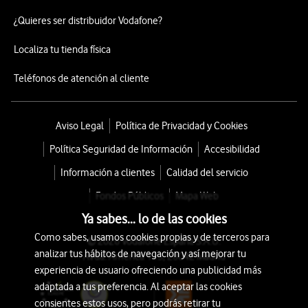
¿Quieres ser distribuidor Vodafone?
Localiza tu tienda física
Teléfonos de atención al cliente
Aviso Legal
Política de Privacidad y Cookies
Política Seguridad de Información
Accesibilidad
Información a clientes
Calidad del servicio
Fondos Públicos
Mapa Web
Ya sabes... lo de las cookies
Como sabes, usamos cookies propias y de terceros para
© 2026 Vodafone España S.A.U.
analizar tus hábitos de navegación y así mejorar tu
Avda. América 115, 28042 Madrid
experiencia de usuario ofreciendo una publicidad más
adaptada a tus preferencia. Al aceptar las cookies
consientes estos usos, pero podrás retirar tu