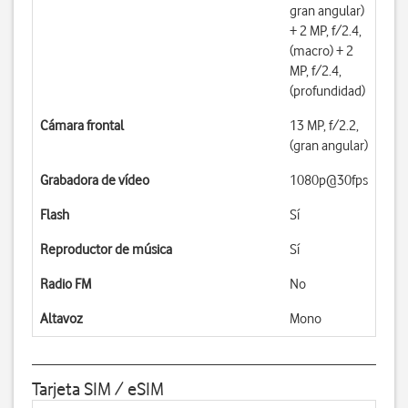
gran angular)
+ 2 MP, f/2.4,
(macro) + 2
MP, f/2.4,
(profundidad)
Cámara frontal
13 MP, f/2.2,
(gran angular)
Grabadora de vídeo
1080p@30fps
Flash
Sí
Reproductor de música
Sí
Radio FM
No
Altavoz
Mono
Tarjeta SIM / eSIM